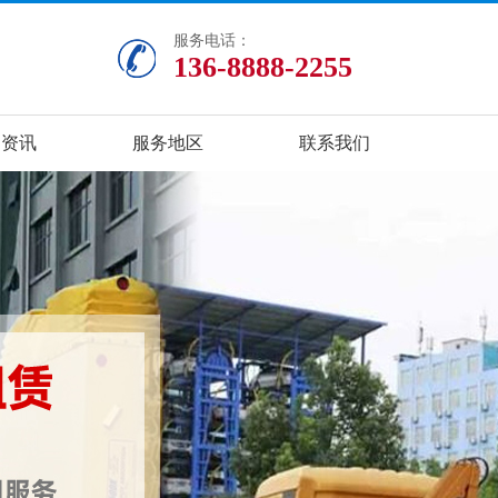
服务电话：
136-8888-2255
闻资讯
服务地区
联系我们