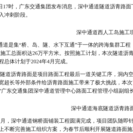
3日17时，广东交通集团发布消息，深中通道隧道沥青路
入冲刺阶段。
深中通道西人工岛施工
通道是集“桥、岛、隧、水下互通”于一体的跨海集群工程
里，施工总面积达26万平方米。按照施工计划，本次隧道沥
程总体计划于2024年4月完成。
底隧道沥青路面是项目路面工程最后一道关键工序，洞内
宽超长等外部条件给沥青路面施工带来了极大挑战，本次
”广东交通集团深中通道管理中心路面工程管理小组副组
深中通道海底隧道沥青路
1月，深中通道钢桥面铺装工程圆满完成，项目团队随即
上不断完善施工组织方案，为春节后顺利开展隧道路面施