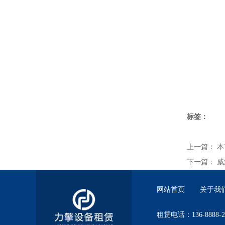
标签：
上一篇：
本
下一篇：
威
网站首页
关于我
租赁电话：136-8888