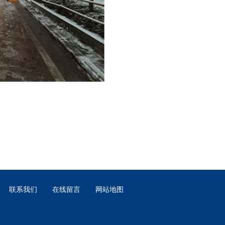
联系我们
在线留言
网站地图