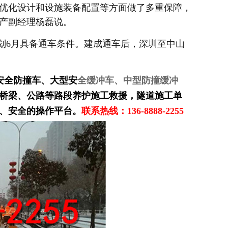
优化设计和设施装备配置等方面做了多重保障，
生产副经理杨磊说。
划6月具备通车条件。建成通车后，深圳至中山
安全防撞车、大型安
全缓冲车、中型防撞缓冲
桥梁、公路等路段养护施工救援，隧道施工单
、安全的操作平台
。
联系热线：136-8888-2255