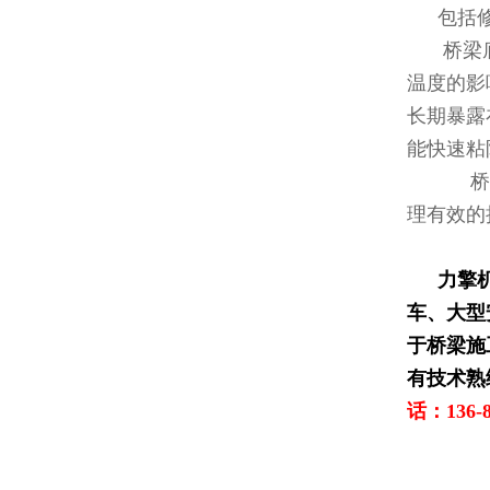
包括
桥梁
温度的影
长期暴露
能快速粘
桥梁
理有效的
力擎
车、大型
于桥梁施
有技术熟
话：136-8