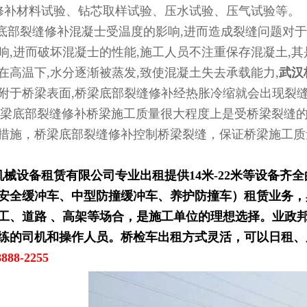
修补材料试验、钻芯取样试验、压水试验、压气试验等。
底部裂缝修补混凝士受温度的影响,进而造成裂缝问题对于
响,进而破坏混凝士的性能,施工人员不注重保存混凝土,
在高温下,水分逐渐被蒸发,致使混凝土失去承载能力,
武汉
附于桥梁表面,桥梁底部裂缝修补经热胀冷缩就会出现裂
底部裂缝修补桥梁施工质量很大程度上是受桥梁裂缝的
措施，桥梁底部裂缝修补控制桥梁裂缝，保证桥梁施工质
机械设备租赁有限公司专业出租提供14米-22米等设备齐
安全缓冲车、中型防撞缓冲车、养护防撞车）租赁业务，
工、道路 、高架等场合，是施工单位的理想选择。业政
练的司机和操作人员。桥检车出租方式灵活，可以日租、
888-2255