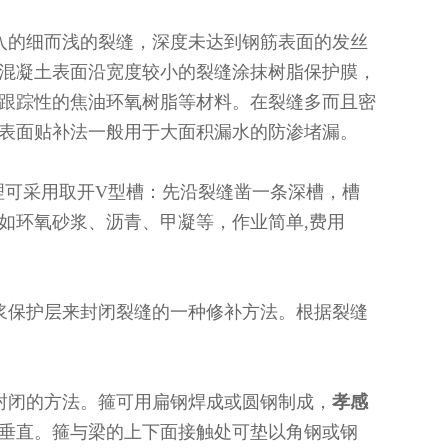
入的细而浅的裂缝，深度未达到钢筋表面的发丝
混凝土表面沿宽度较小的裂缝涂抹树脂保护膜，
跟踪性的焦油环氧树脂等材料。在裂缝多而且密
表面贴补法一般用于大面积漏水的防渗堵漏。
处理可采用取开V型槽：先沿裂缝凿一条深槽，槽
如环氧砂浆、沥青、甲凝等，作业简单,费用
浆保护层来封闭裂缝的一种修补方法。根据裂缝
封闭的方法。箍可用扁钢焊成或圆钢制成，
孝感
垂直。箍与梁的上下面接触处可垫以角钢或钢