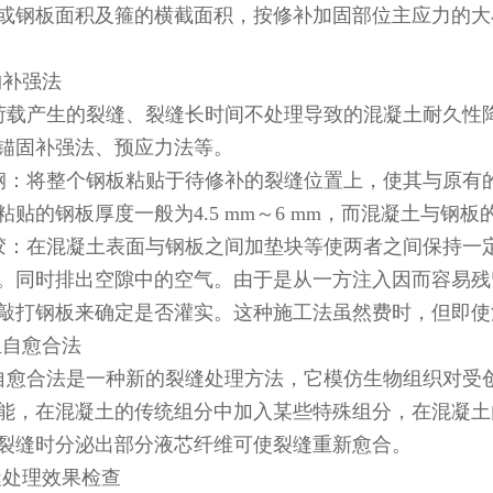
或钢板面积及箍的横截面积，按修补加固部位主应力的大
构补强法
荷载产生的裂缝、裂缝长时间不处理导致的混凝土耐久性
锚固补强法、预应力法等。
钢：将整个钢板粘贴于待修补的裂缝位置上，使其与原有
粘贴的钢板厚度一般为4.5 mm～6 mm，而混凝土与钢
胶：在混凝土表面与钢板之间加垫块等使两者之间保持一
。同时排出空隙中的空气。由于是从一方注入因而容易残
敲打钢板来确定是否灌实。这种施工法虽然费时，但即使
生自愈合法
自愈合法是一种新的裂缝处理方法，它模仿生物组织对受
能，在混凝土的传统组分中加入某些特殊组分，在混凝土
裂缝时分泌出部分液芯纤维可使裂缝重新愈合。
缝处理效果检查