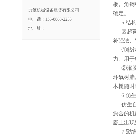
板。角钢
力擎机械设备租赁有限公司
确定。
电 话：136-8888-2255
5 结
地 址：
因超
补强法、
①粘
力。用于
②灌
环氧树脂
木槌随时
6 仿
仿生
愈合的机
凝土出现
7 裂