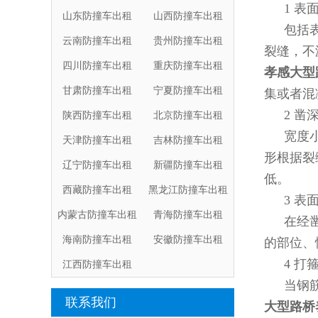
1 表
山东防撞车出租
山西防撞车出租
包括
云南防撞车出租
贵州防撞车出租
裂缝，不
四川防撞车出租
重庆防撞车出租
孝感大型
甘肃防撞车出租
宁夏防撞车出租
集或者混
2 凿
陕西防撞车出租
北京防撞车出租
宽度
天津防撞车出租
吉林防撞车出租
形根据裂
辽宁防撞车出租
新疆防撞车出租
低。
西藏防撞车出租
黑龙江防撞车出租
3 表
内蒙古防撞车出租
青海防撞车出租
在经
海南防撞车出租
安徽防撞车出租
的部位、
4 打
江西防撞车出租
当钢
联系我们
大型路桥