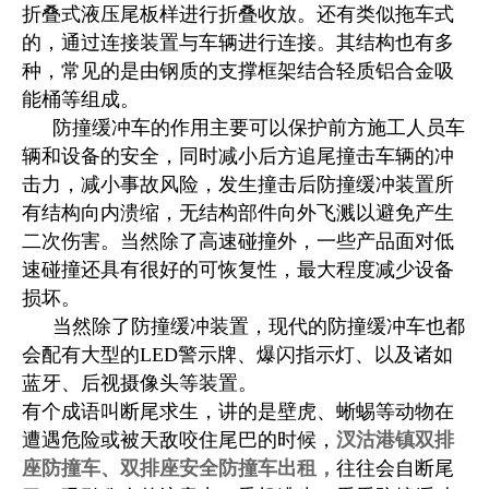
折叠式液压尾板样进行折叠收放。还有类似拖车式
的，通过连接装置与车辆进行连接。其结构也有多
种，常见的是由钢质的支撑框架结合轻质铝合金吸
能桶等组成。
防撞缓冲车的作用主要可以保护前方施工人员车
辆和设备的安全，同时减小后方追尾撞击车辆的冲
击力，减小事故风险，发生撞击后防撞缓冲装置所
有结构向内溃缩，无结构部件向外飞溅以避免产生
二次伤害。当然除了高速碰撞外，一些产品面对低
速碰撞还具有很好的可恢复性，最大程度减少设备
损坏。
当然除了防撞缓冲装置，现代的防撞缓冲车也都
会配有大型的LED警示牌、爆闪指示灯、以及诸如
蓝牙、后视摄像头等装置。
有个成语叫断尾求生，讲的是壁虎、蜥蜴等动物在
遭遇危险或被天敌咬住尾巴的时候，
汊沽港镇双排
座防撞车、双排座安全防撞车出租，
往往会自断尾